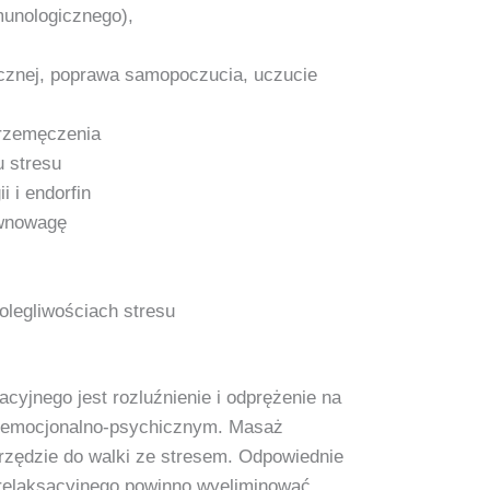
munologicznego),
cznej, poprawa samopoczucia, uczucie
przemęczenia
 stresu
i i endorfin
ównowagę
legliwościach stresu
yjnego jest rozluźnienie i odprężenie na
i emocjonalno‑psychicznym. Masaż
rzędzie do walki ze stresem. Odpowiednie
relaksacyjnego powinno wyeliminować