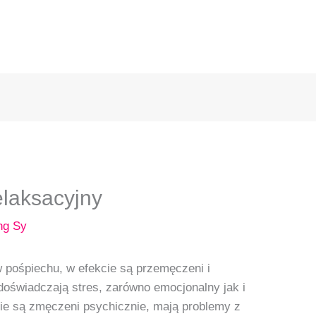
Masaż Tarnów
O mnie
Usługi
Masaż
laksacyjny
ng Sy
w pośpiechu, w efekcie są przemęczeni i
oświadczają stres, zarówno emocjonalny jak i
ie są zmęczeni psychicznie, mają problemy z