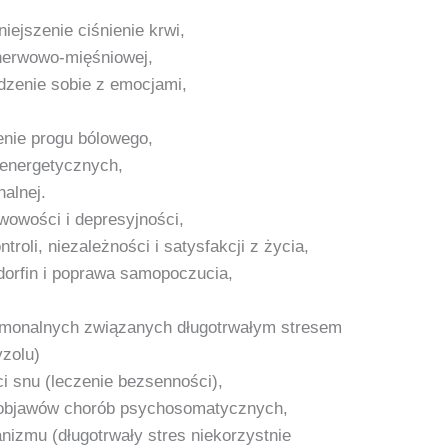
iejszenie ciśnienie krwi,
nerwowo-mięśniowej,
dzenie sobie z emocjami,
enie progu bólowego,
oenergetycznych,
alnej.
wowości i depresyjności,
oli, niezależności i satysfakcji z życia,
dorfin i poprawa samopoczucia,
monalnych związanych długotrwałym stresem
yzolu)
i snu (leczenie bezsenności),
e objawów chorób psychosomatycznych,
nizmu (długotrwały stres niekorzystnie