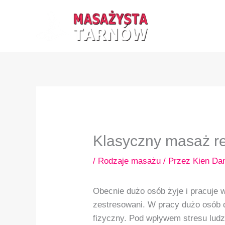
Przejdź
do
treści
Klasyczny masaż re
/
Rodzaje masażu
/ Przez
Kien Da
Obecnie dużo osób żyje i pracuje 
zestresowani. W pracy dużo osób d
fizyczny. Pod wpływem stresu ludz