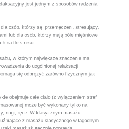
elaksacyjny jest jednym z sposobów radzenia
 dla osób, którzy są przemęczeni, stresujący,
ami lub dla osób, którzy mają bóle mięśniowe
h na tle stresu.
sażu, w którym największe znaczenie ma
rowadzenia do uogólnionej relaksacji
pomaga się odprężyć zarówno fizycznym jak i
le obejmuje całe ciało (z wyłączeniem stref
 masowanej może być wykonany tylko na
ecy, nogi, ręce. W klasycznym masażu
ozluźniające z masażu klasycznego w łagodnym
u taki masaż skutecznie poprawia