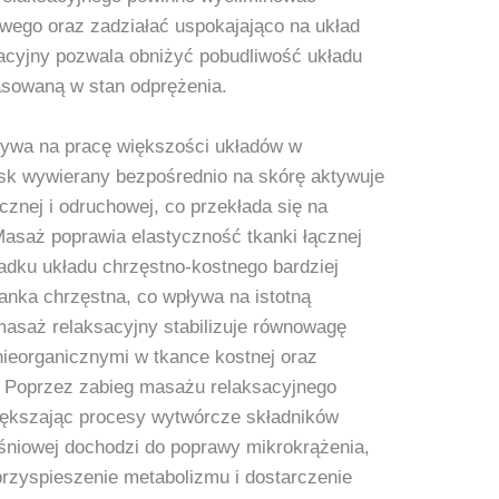
wego oraz zadziałać uspokajająco na układ
cyjny pozwala obniżyć pobudliwość układu
sowaną w stan odprężenia.
ływa na pracę większości układów w
isk wywierany bezpośrednio na skórę aktywuje
cznej i odruchowej, co przekłada się na
 Masaż poprawia elastyczność tkanki łącznej
ypadku układu chrzęstno‑kostnego bardziej
kanka chrzęstna, co wpływa na istotną
masaż relaksacyjny stabilizuje równowagę
ieorganicznymi w tkance kostnej oraz
 Poprzez zabieg masażu relaksacyjnego
ększając procesy wytwórcze składników
śniowej dochodzi do poprawy mikrokrążenia,
przyspieszenie metabolizmu i dostarczenie