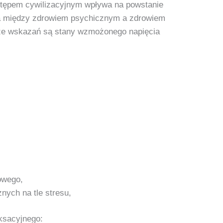
stępem cywilizacyjnym wpływa na powstanie
a między zdrowiem psychicznym a zdrowiem
 ze wskazań są stany wzmożonego napięcia
owego,
ych na tle stresu,
ksacyjnego: